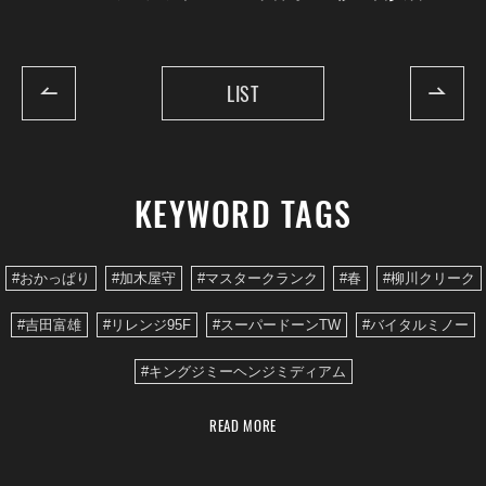
LIST
KEYWORD TAGS
#おかっぱり
#加木屋守
#マスタークランク
#春
#柳川クリーク
#吉田富雄
#リレンジ95F
#スーパードーンTW
#バイタルミノー
#キングジミーヘンジミディアム
READ MORE