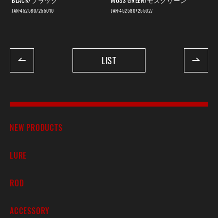
JAN:4525807255010
JAN:4525807255027
LIST
NEW PRODUCTS
LURE
ROD
ACCESSORY