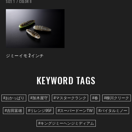
SIZE 1
COLOR 8
ジミーイモ 2インチ
KEYWORD TAGS
#おかっぱり
#加木屋守
#マスタークランク
#春
#柳川クリーク
#吉田富雄
#リレンジ95F
#スーパードーンTW
#バイタルミノー
#キングジミーヘンジミディアム