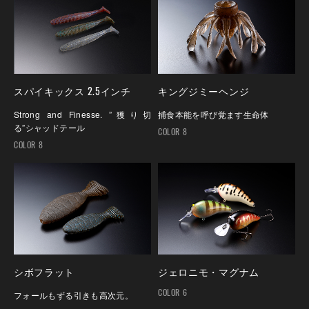
スパイキックス 2.5インチ
キングジミーヘンジ
Strong and Finesse. ”獲り切
捕食本能を呼び覚ます生命体
る”シャッドテール
COLOR 8
COLOR 8
シボフラット
ジェロニモ・マグナム
COLOR 6
フォールもずる引きも高次元。