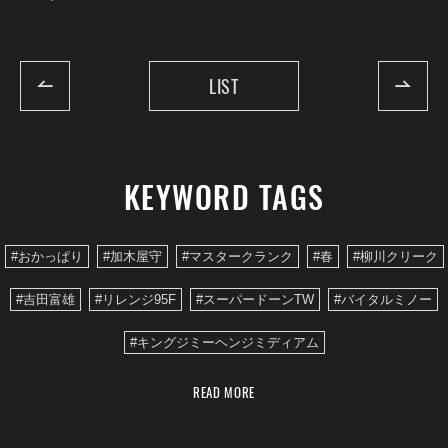
LIST
KEYWORD TAGS
#おかっぱり
#加木屋守
#マスタークランク
#春
#柳川クリーク
#吉田富雄
#リレンジ95F
#スーパードーンTW
#バイタルミノー
#キングジミーヘンジミディアム
READ MORE