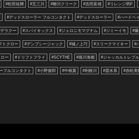
#松田祐輝
#五三川
#柳川クリーク
#吉田富雄
#リレンジ95F
川
#デッドスローラー フルコンタクト
#デッドスローラー
#ハードベ
#デラクー
#スパイキックス
#ジェロニモマグナム
#ジミーイモ
#
フトクロー
#デンプシージャック
#城ノ上巧
#スリークマイキー
#
クロー
#ドリフトフライ
#SCYTHE
#堀川海都
#ジャッカルトレブル
ーフルコンタクト
#小野俊郎
#中根翼
#利根川
#霞水系
#赤松美