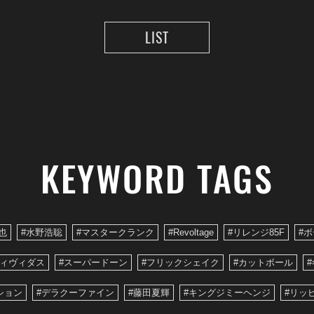
LIST
KEYWORD TAGS
也
#水野浩聡
#マスタークランク
#Revoltage
#リレンジ85F
#
ヴィヴィダス
#スーパードーン
#フリックシェイク
#カットボール
#
ション
#デラクーファイン
#藤田夏輝
#キングジミーヘンジ
#リッ