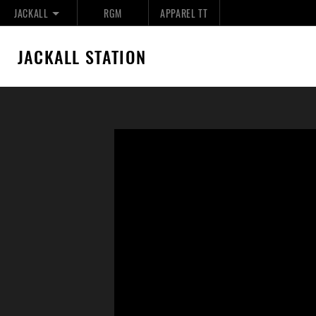
JACKALL
RGM
APPAREL TT
JACKALL STATION