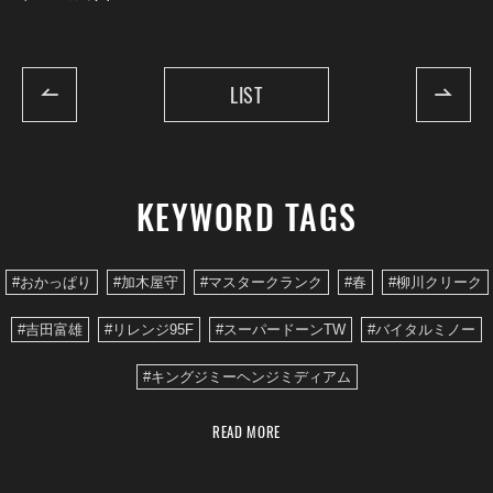
LIST
KEYWORD TAGS
#おかっぱり
#加木屋守
#マスタークランク
#春
#柳川クリーク
#吉田富雄
#リレンジ95F
#スーパードーンTW
#バイタルミノー
#キングジミーヘンジミディアム
READ MORE