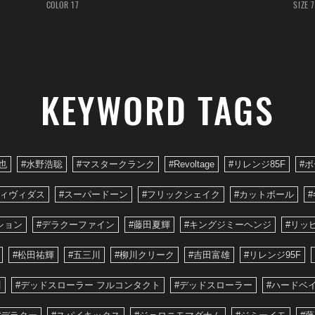
COLOR 17
SIZE 7
KEYWORD TAGS
也
#水野浩聡
#マスタークランク
#Revoltage
#リレンジ85F
#
ヴィヴィダス
#スーパードーン
#フリックシェイク
#カットボール
#
ション
#デラクーファイン
#藤田夏輝
#キングジミーヘンジ
#リッ
#松田祐輝
#五三川
#柳川クリーク
#吉田富雄
#リレンジ95F
川
#デッドスローラー フルコンタクト
#デッドスローラー
#ハードベ