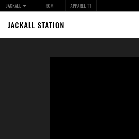
JACKALL
RGM
APPAREL TT
JACKALL STATION