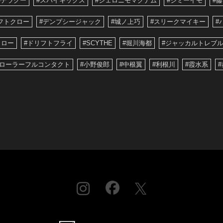
#デラクー
#スパイキックス
#ジェロニモマグナム
#ジミーイモ
#
フトクロー
#デンプシージャック
#城ノ上巧
#スリークマイキー
#
クロー
#ドリフトフライ
#SCYTHE
#堀川海都
#ジャッカルトレブル
スローラーフルコンタクト
#小野俊郎
#中根翼
#利根川
#霞水系