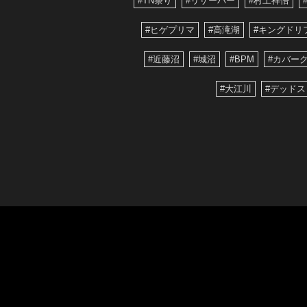
#TN祭り
#リザーバー
#村上祥悟
#ヒゲプリマ
#高滝湖
#キングドリ
#近藤沼
#城沼
#BPM
#カバー
#大江川
#デッド