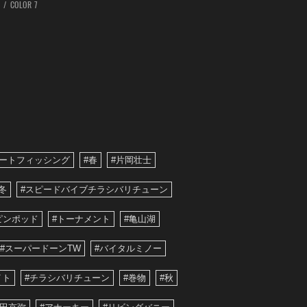
COLOR 7
ボートフィッシング
#春
#片岡壮士
冬
#スピードバイブチラシバリチューン
ピンポッド
#トーナメント
#亀山湖
#スーパードーンTW
#バイタルミノー
イト
#チラシバリチューン
#巻物
#秋