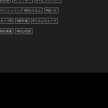
藤田京弥
#アナーキー
#リビングバニー
パインシュリンプ ARカスタム
#沼バス
タイプR
#府中湖
#リズムウェーブ
#赤松美陽
#杉山代悟