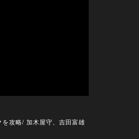
を攻略/ 加木屋守、吉田富雄