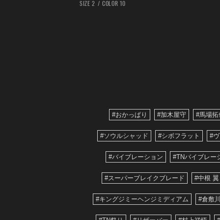
SIZE 2
COLOR 10
#おかっぱり
#加木屋守
#馬場拓
#ソウルシャッド
#シボフラット
#
#バイブレーション
#TNバイブレー
#スーパーブレイクブレード
#中根 翼
#キングジミーヘンジミディアム
#倉敷