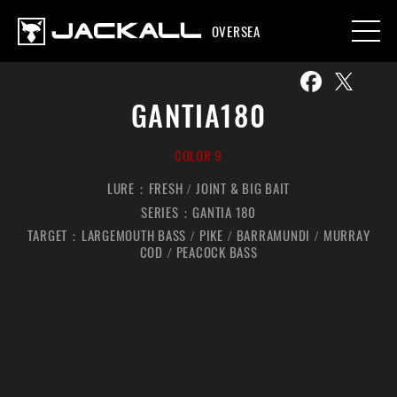
OVERSEA
GANTIA180
COLOR 9
LURE：
FRESH
JOINT & BIG BAIT
SERIES：
GANTIA 180
TARGET：
LARGEMOUTH BASS
PIKE
BARRAMUNDI
MURRAY
COD
PEACOCK BASS