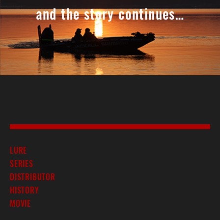
and the story continues…
LURE
SERIES
DISTRIBUTOR
HISTORY
MOVIE