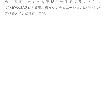
めに考案したものを実現させる新ブランドとし
て“REVOLTAGE”を発表。様々なシチュエーションに特化した
製品をメインに提案・展開。
2019
”Discover the Unexpected”のコンセプトから生まれた新ブラ
ンド”RGM” ROOSTER GEAR MARKETを設立。 日々の日常
の中に”新しい形での釣り”というエッセンスを足す魅力を提