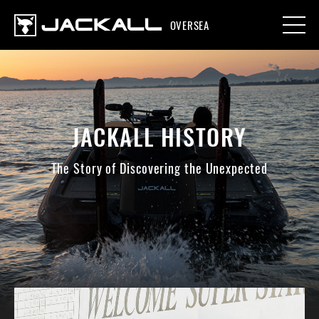
OVERSEA
JACKALL HISTORY
The Story of Discovering the Unexpected