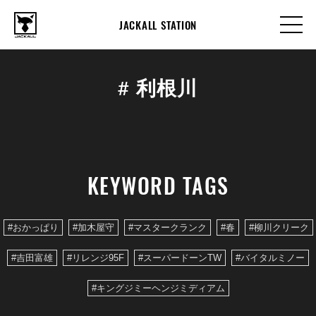
JACKALL STATION
#
利根川
KEYWORD TAGS
#おかっぱり
#加木屋守
#マスタークランク
#春
#柳川クリーク
#吉田富雄
#リレンジ95F
#スーパードーンTW
#バイタルミノー
#キングジミーヘンジミディアム