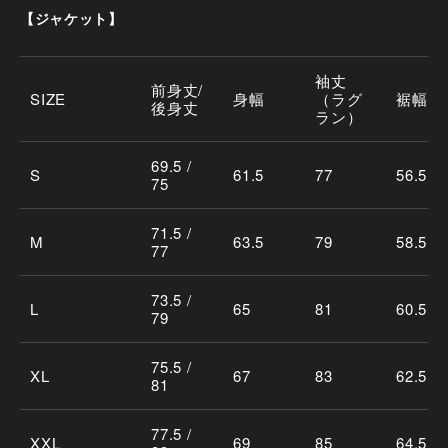
【ジャケット】
袖丈
前身丈/
SIZE
身幅
（ラグ
裾幅
後身丈
ラン）
69.5 /
S
61.5
77
56.5
75
71.5 /
M
63.5
79
58.5
77
73.5 /
L
65
81
60.5
79
75.5 /
XL
67
83
62.5
81
77.5 /
XXL
69
85
64.5