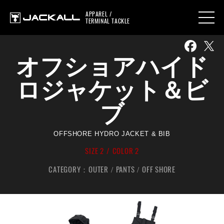
APPAREL /
TERMINAL TACKLE
オフショアハイド
ロジャケット＆ビ
ブ
OFFSHORE HYDRO JACKET & BIB
SIZE 2
COLOR 2
CATEGORY：
OUTER
PANTS
OFF SHORE