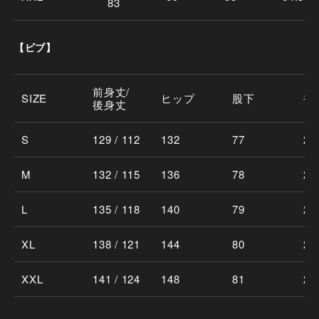
83
【ビブ】
前身丈/
SIZE
ヒップ
股下
裾
後身丈
S
129 / 112
132
77
21
M
132 / 115
136
78
22
L
135 / 118
140
79
23
XL
138 / 121
144
80
24
XXL
141 / 124
148
81
25