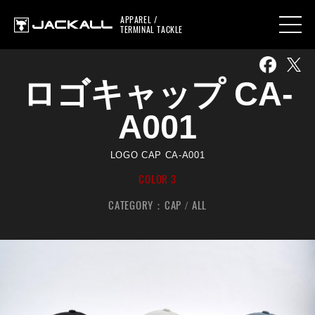
APPAREL /
TERMINAL TACKLE
ロゴキャップ CA-
A001
LOGO CAP CA-A001
COLOR 3
CATEGORY：
CAP
ALL