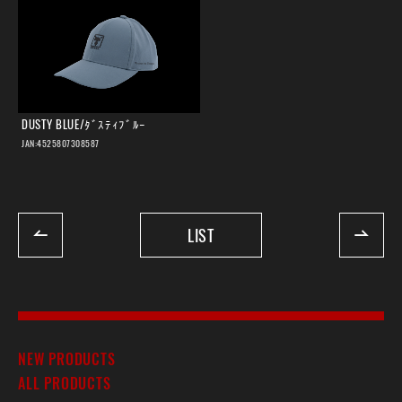
DUSTY BLUE/ﾀﾞｽﾃｨﾌﾞﾙｰ
JAN:4525807308587
LIST
NEW PRODUCTS
ALL PRODUCTS